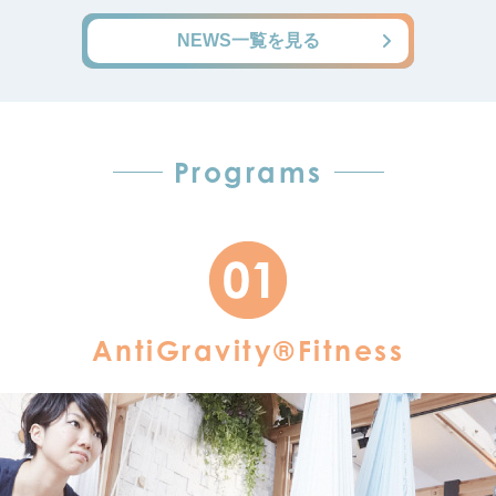
NEWS一覧を見る
Programs
AntiGravity®Fitness