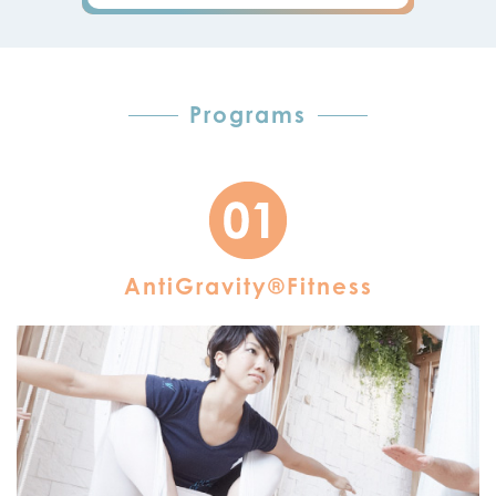
Programs
AntiGravity®Fitness