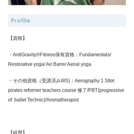
Profile
【資格】
・AntiGravity®︎Fitness保有資格：Fundamentals/
Restorative yoga/ Air Barre/ Aerial yoga
・その他資格（受講済みWS)：Aerography 1 Sttot
pirates reformer teachers course 修了/PBT(progressive
of ballet Technic)/Aromatherapist
【経歴】